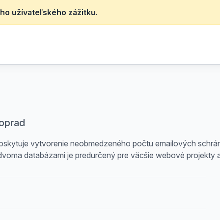
ho užívateľského zážitku.
Poprad
 Poskytuje vytvorenie neobmedzeného počtu emailových schr
voma databázami je predurčený pre väcšie webové projekty a