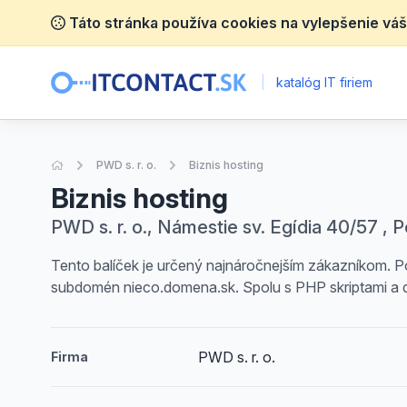
Táto stránka používa cookies na vylepšenie váš
|
katalóg IT firiem
Úvodná stránka
PWD s. r. o.
Biznis hosting
Biznis hosting
PWD s. r. o., Námestie sv. Egídia 40/57 , 
Tento balíček je určený najnáročnejším zákazníkom.
subdomén nieco.domena.sk. Spolu s PHP skriptami a d
PWD s. r. o.
Firma