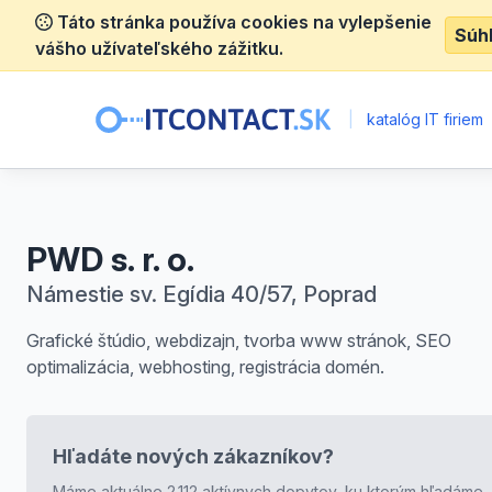
Táto stránka používa cookies na vylepšenie
Súh
vášho užívateľského zážitku.
|
katalóg IT firiem
PWD s. r. o.
Námestie sv. Egídia 40/57, Poprad
Grafické štúdio, webdizajn, tvorba www stránok, SEO
optimalizácia, webhosting, registrácia domén.
Hľadáte nových zákazníkov?
Máme aktuálne 2.112 aktívnych dopytov, ku ktorým hľadáme