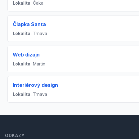
Lokalita:
Čaka
Čiapka Santa
Lokalita:
Trnava
Web dizajn
Lokalita:
Martin
Interiérový design
Lokalita:
Trnava
Footer
ODKAZY