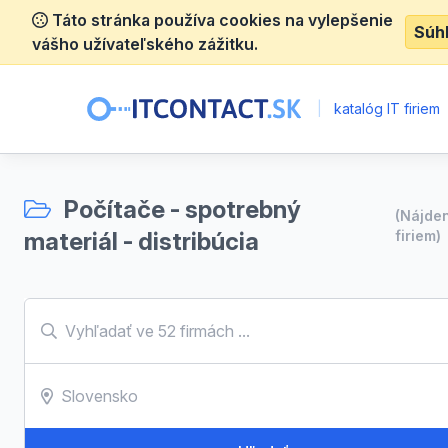
Táto stránka používa cookies na vylepšenie
Súh
vášho užívateľského zážitku.
|
katalóg IT firiem
Počítače - spotrebný
(Nájde
materiál - distribúcia
firiem)