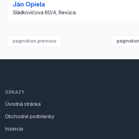
Ján Opiela
Sládkovičova 60/4, Revúca
pagination.previous
paginatio
Footer
ODKAZY
Úvodná stránka
Obchodné podmienky
Inzercia