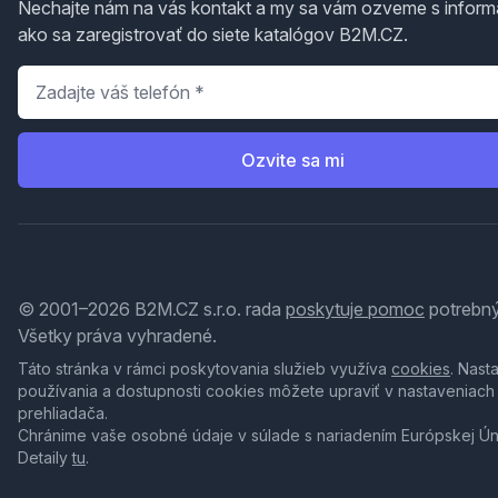
Nechajte nám na vás kontakt a my sa vám ozveme s inform
ako sa zaregistrovať do siete katalógov B2M.CZ.
Telefón
*
Ozvite sa mi
© 2001–2026 B2M.CZ s.r.o. rada
poskytuje pomoc
potrebný
Všetky práva vyhradené.
Táto stránka v rámci poskytovania služieb využíva
cookies
. Nast
používania a dostupnosti cookies môžete upraviť v nastaveniach
prehliadača.
Chránime vaše osobné údaje v súlade s nariadením Európskej Ú
Detaily
tu
.