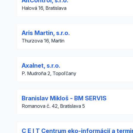
AltControl, s.r.o.
Halová 16, Bratislava
Aris Martin, s.r.o.
Thurzova 16, Martin
Axalnet, s.r.o.
P. Mudroňa 2, Topoľčany
Branislav Mikloš - BM SERVIS
Romanova č. 42, Bratislava 5
C E I T Centrum eko-informácií a termino