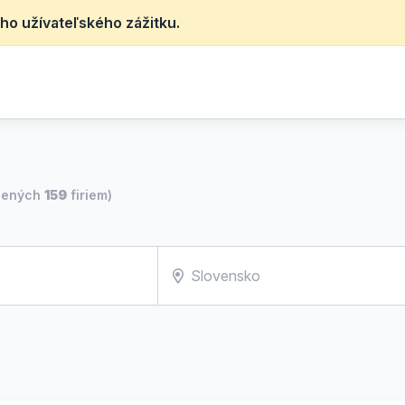
ho užívateľského zážitku.
dených
159
firiem)