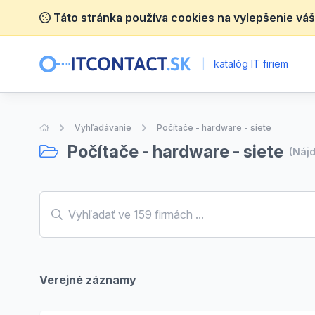
Táto stránka používa cookies na vylepšenie váš
|
katalóg IT firiem
Úvodná stránka
Vyhľadávanie
Počítače - hardware - siete
Počítače - hardware - siete
(Náj
Verejné záznamy