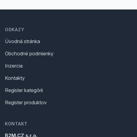
Footer
ODKAZY
Úvodná stránka
Obchodné podmienky
Inzercia
Kontakty
Register kategórii
Register produktov
KONTAKT
B2M.CZ s.r.o.