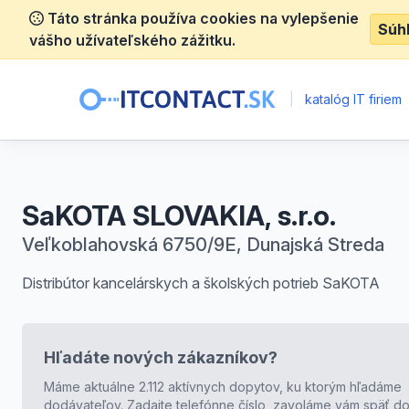
Táto stránka používa cookies na vylepšenie
Súh
vášho užívateľského zážitku.
|
katalóg IT firiem
SaKOTA SLOVAKIA, s.r.o.
Veľkoblahovská 6750/9E, Dunajská Streda
Distribútor kancelárskych a školských potrieb SaKOTA
Hľadáte nových zákazníkov?
Máme aktuálne 2.112 aktívnych dopytov, ku ktorým hľadáme
dodávateľov. Zadajte telefónne číslo, zavoláme vám späť do