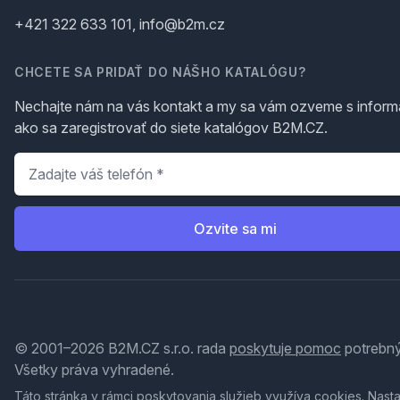
+421 322 633 101, info@b2m.cz
CHCETE SA PRIDAŤ DO NÁŠHO KATALÓGU?
Nechajte nám na vás kontakt a my sa vám ozveme s inform
ako sa zaregistrovať do siete katalógov B2M.CZ.
Telefón
*
Ozvite sa mi
© 2001–2026 B2M.CZ s.r.o. rada
poskytuje pomoc
potrebný
Všetky práva vyhradené.
Táto stránka v rámci poskytovania služieb využíva
cookies
. Nast