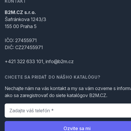
KONTAKT
B2M.CZ s.r.o.
Šafránkova 1243/3
155 00 Praha 5
IČO: 27455971
DIČ: CZ27455971
+421 322 633 101, info@b2m.cz
CHCETE SA PRIDAŤ DO NÁŠHO KATALÓGU?
Nechajte nám na vás kontakt a my sa vám ozveme s inform
ako sa zaregistrovať do siete katalógov B2M.CZ.
Telefón
*
Ozvite sa mi