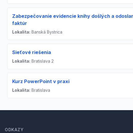
Zabezpečovanie evidencie knihy došlých a odosla
faktúr
Lokalita:
Banská Bystrica
Sieťové riešenia
Lokalita:
Bratislava 2
Kurz PowerPoint v praxi
Lokalita:
Bratislava
Footer
ODKAZY