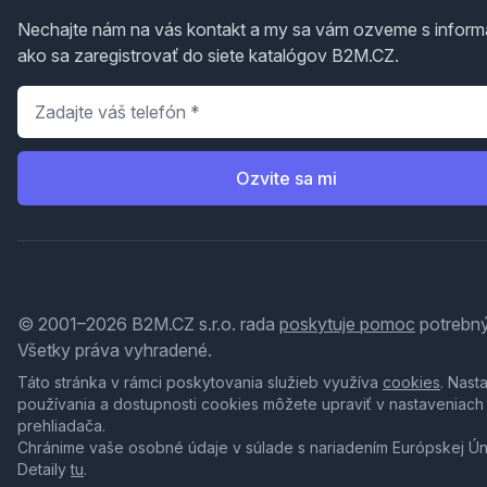
Nechajte nám na vás kontakt a my sa vám ozveme s inform
ako sa zaregistrovať do siete katalógov B2M.CZ.
Telefón
*
Ozvite sa mi
© 2001–2026 B2M.CZ s.r.o. rada
poskytuje pomoc
potrebný
Všetky práva vyhradené.
Táto stránka v rámci poskytovania služieb využíva
cookies
. Nast
používania a dostupnosti cookies môžete upraviť v nastaveniach
prehliadača.
Chránime vaše osobné údaje v súlade s nariadením Európskej Ú
Detaily
tu
.