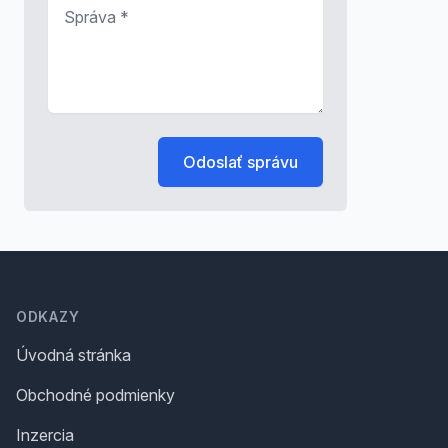
Správa
*
Odoslať správu
Footer
ODKAZY
Úvodná stránka
Obchodné podmienky
Inzercia