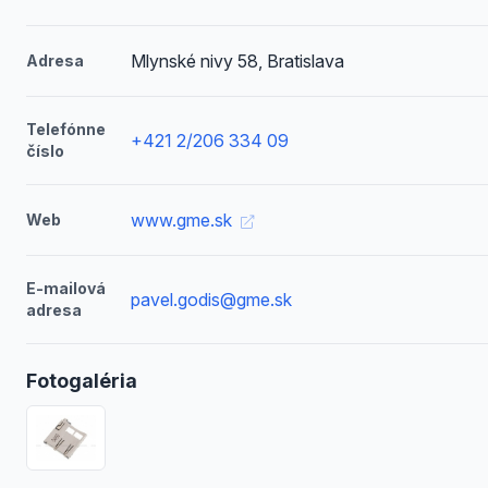
Mlynské nivy 58, Bratislava
Adresa
Telefónne
+421 2/206 334 09
číslo
www.gme.sk
Web
E-mailová
pavel.godis@gme.sk
adresa
Fotogaléria