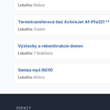
Lokalita:
Košice
Termotransferová tlač ActiveJet Af-Pfa321 **
Lokalita:
Zvolen
Výstavby a rekonštrukcie domov
Lokalita:
7 Bratislava
Genius myš NS110
Lokalita:
Košice
Footer
ODKAZY