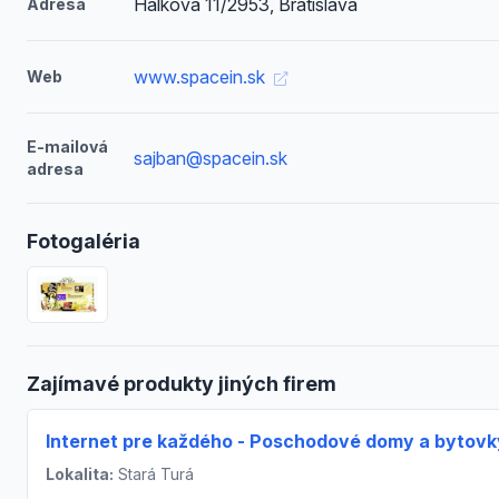
Hálkova 11/2953, Bratislava
Adresa
www.spacein.sk
Web
E-mailová
sajban@spacein.sk
adresa
Fotogaléria
Zajímavé produkty jiných firem
Internet pre každého - Poschodové domy a bytovk
Lokalita:
Stará Turá