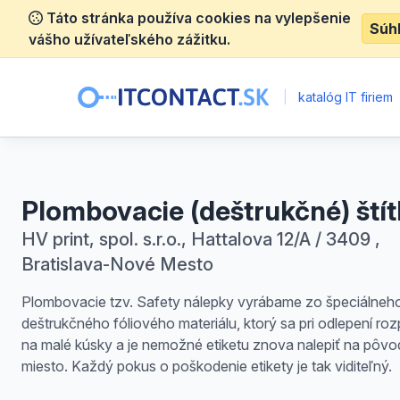
Táto stránka používa cookies na vylepšenie
Súh
vášho užívateľského zážitku.
|
katalóg IT firiem
Plombovacie (deštrukčné) ští
HV print, spol. s.r.o., Hattalova 12/A / 3409 ,
Bratislava-Nové Mesto
Plombovacie tzv. Safety nálepky vyrábame zo špeciálneh
deštrukčného fóliového materiálu, ktorý sa pri odlepení ro
na malé kúsky a je nemožné etiketu znova nalepiť na pôv
miesto. Každý pokus o poškodenie etikety je tak viditeľný.