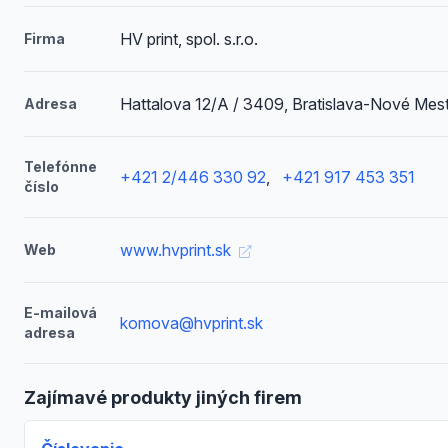
HV print, spol. s.r.o.
Firma
Hattalova 12/A / 3409, Bratislava-Nové Mes
Adresa
Telefónne
+421 2/446 330 92
,
+421 917 453 351
číslo
www.hvprint.sk
Web
E-mailová
komova@hvprint.sk
adresa
Zajímavé produkty jiných firem