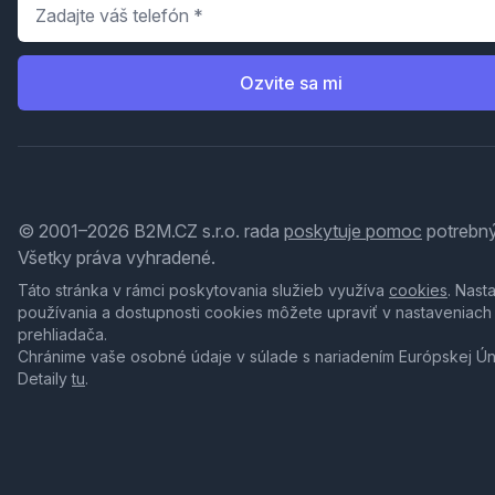
Telefón
*
Ozvite sa mi
© 2001–2026 B2M.CZ s.r.o. rada
poskytuje pomoc
potrebný
Všetky práva vyhradené.
Táto stránka v rámci poskytovania služieb využíva
cookies
. Nast
používania a dostupnosti cookies môžete upraviť v nastaveniach
prehliadača.
Chránime vaše osobné údaje v súlade s nariadením Európskej Ú
Detaily
tu
.