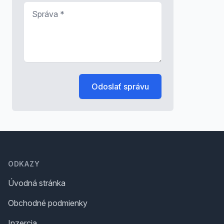
Správa
*
Odoslať správu
Footer
ODKAZY
Úvodná stránka
Obchodné podmienky
Inzercia