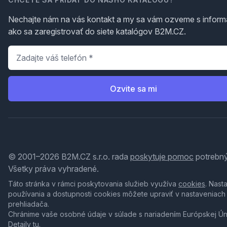
Nechajte nám na vás kontakt a my sa vám ozveme s inform
ako sa zaregistrovať do siete katalógov B2M.CZ.
Telefón
*
Ozvite sa mi
© 2001–2026 B2M.CZ s.r.o. rada
poskytuje pomoc
potrebný
Všetky práva vyhradené.
Táto stránka v rámci poskytovania služieb využíva
cookies
. Nast
používania a dostupnosti cookies môžete upraviť v nastaveniach
prehliadača.
Chránime vaše osobné údaje v súlade s nariadením Európskej Ú
Detaily
tu
.