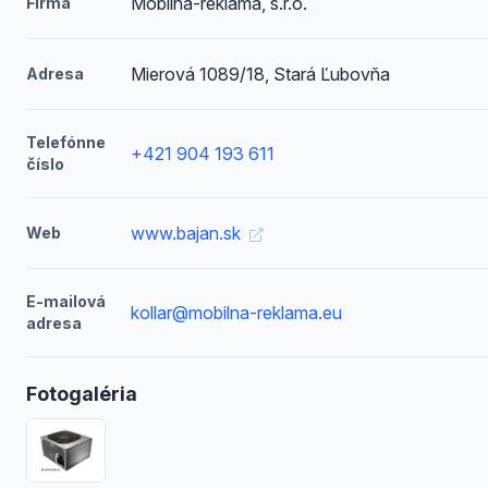
Mobilná-reklama, s.r.o.
Firma
Mierová 1089/18, Stará Ľubovňa
Adresa
Telefónne
+421 904 193 611
číslo
www.bajan.sk
Web
E-mailová
kollar@mobilna-reklama.eu
adresa
Fotogaléria