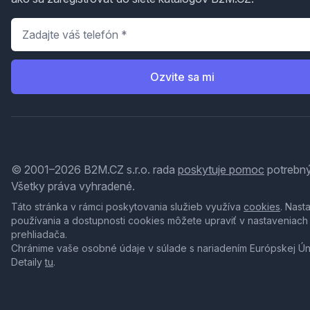
Telefón
*
Ozvite sa mi
© 2001–2026 B2M.CZ s.r.o. rada
poskytuje pomoc
potrebný
Všetky práva vyhradené.
Táto stránka v rámci poskytovania služieb využíva
cookies
. Nast
používania a dostupnosti cookies môžete upraviť v nastaveniach
prehliadača.
Chránime vaše osobné údaje v súlade s nariadením Európskej Ú
Detaily
tu
.