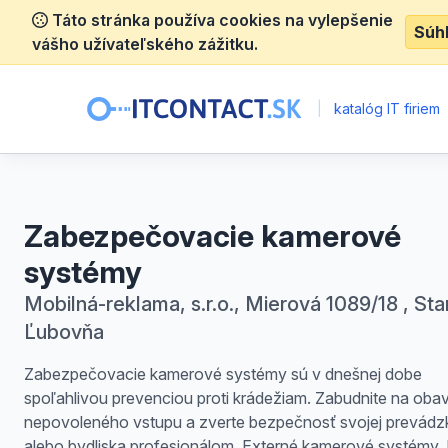
Táto stránka používa cookies na vylepšenie
Súh
vášho užívateľského zážitku.
|
katalóg IT firiem
Zabezpečovacie kamerové
systémy
Mobilná-reklama, s.r.o., Mierová 1089/18 , Sta
Ľubovňa
Zabezpečovacie kamerové systémy sú v dnešnej dobe
spoľahlivou prevenciou proti krádežiam. Zabudnite na oba
nepovoleného vstupu a zverte bezpečnosť svojej prevádz
alebo bydliska profesionálom. Externé kamerové systémy. 