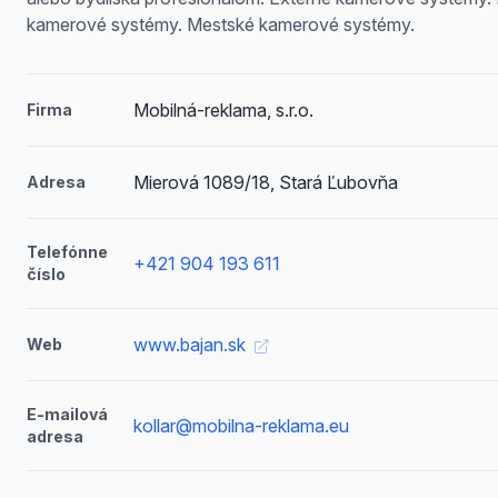
kamerové systémy. Mestské kamerové systémy.
Mobilná-reklama, s.r.o.
Firma
Mierová 1089/18, Stará Ľubovňa
Adresa
Telefónne
+421 904 193 611
číslo
www.bajan.sk
Web
E-mailová
kollar@mobilna-reklama.eu
adresa