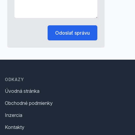
Odoslať správu
Footer
ODKAZY
Úvodná stránka
Obchodné podmienky
Inzercia
Kontakty