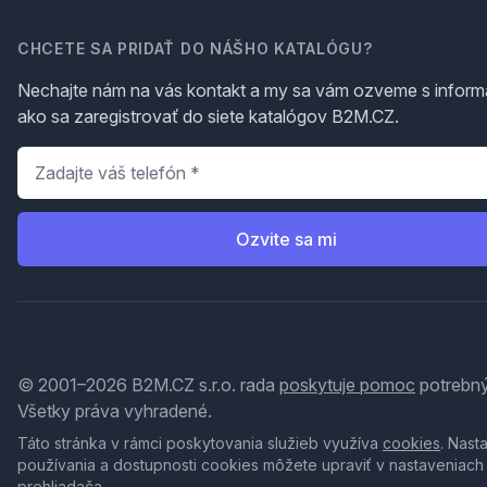
CHCETE SA PRIDAŤ DO NÁŠHO KATALÓGU?
Nechajte nám na vás kontakt a my sa vám ozveme s inform
ako sa zaregistrovať do siete katalógov B2M.CZ.
Telefón
*
Ozvite sa mi
© 2001–2026 B2M.CZ s.r.o. rada
poskytuje pomoc
potrebný
Všetky práva vyhradené.
Táto stránka v rámci poskytovania služieb využíva
cookies
. Nast
používania a dostupnosti cookies môžete upraviť v nastaveniach
prehliadača.