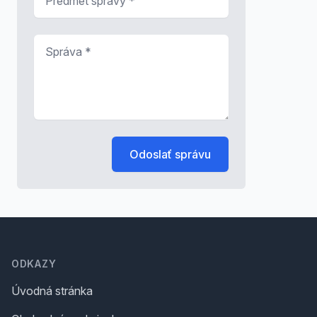
Správa
*
Odoslať správu
Footer
ODKAZY
Úvodná stránka