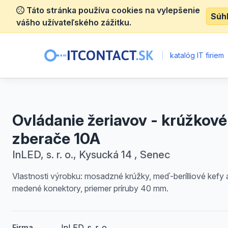
Táto stránka používa cookies na vylepšenie
Súh
vášho užívateľského zážitku.
|
katalóg IT firiem
Ovládanie žeriavov - krúžkové
zberače 10A
InLED, s. r. o., Kysucká 14 , Senec
Vlastnosti výrobku: mosadzné krúžky, meď-berílliové kefy 
medené konektory, priemer príruby 40 mm.
InLED, s. r. o.
Firma