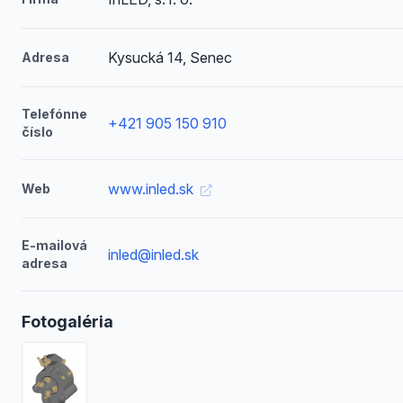
Kysucká 14, Senec
Adresa
Telefónne
+421 905 150 910
číslo
www.inled.sk
Web
E-mailová
inled@inled.sk
adresa
Fotogaléria