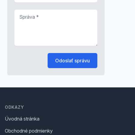
Správa
*
Odoslať správu
Footer
ODKAZY
Úvodná stránka
Obchodné podmienky