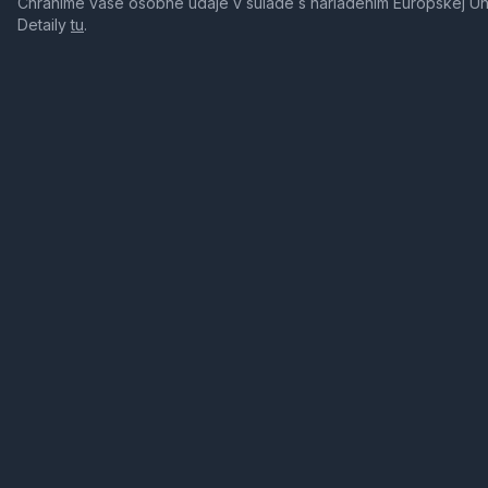
Chránime vaše osobné údaje v súlade s nariadením Európskej Ú
Detaily
tu
.