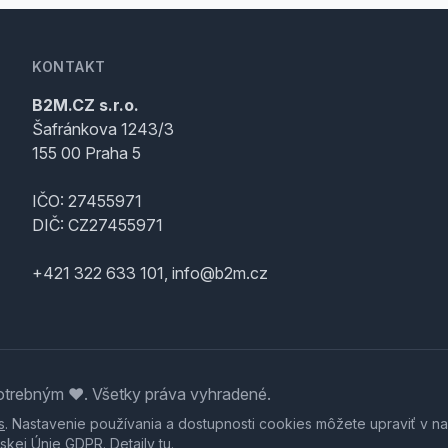
KONTAKT
B2M.CZ s.r.o.
Šafránkova 1243/3
155 00 Praha 5
IČO: 27455971
DIČ: CZ27455971
+421 322 633 101, info@b2m.cz
trebným ♥️. Všetky práva vyhradené.
s
. Nastavenie používania a dostupnosti cookies môžete upraviť v na
skej Únie GDPR. Detaily
tu
.