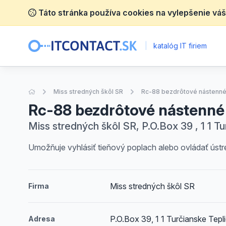
Táto stránka používa cookies na vylepšenie váš
|
katalóg IT firiem
Úvodná stránka
Miss stredných škôl SR
Rc-88 bezdrôtové nástenné 
Rc-88 bezdrôtové nástenné 
Miss stredných škôl SR, P.O.Box 39 , 1 1 T
Umožňuje vyhlásiť tieňový poplach alebo ovládať úst
Miss stredných škôl SR
Firma
P.O.Box 39, 1 1 Turčianske Tepl
Adresa