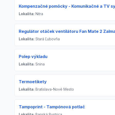
Kompenzačné pomôcky - Komunikačné a TV s
Lokalita:
Nitra
Regulátor otáček ventilátoru Fan Mate 2 Zalm
Lokalita:
Stará Ľubovňa
Polep výkladu
Lokalita:
Snina
Termoetikety
Lokalita:
Bratislava-Nové Mesto
Tampoprint - Tampónová potlač
Lokalita:
Banská Bystrica