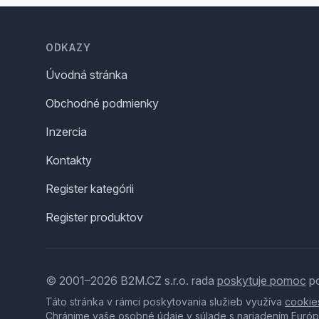
Footer
ODKAZY
Úvodná stránka
Obchodné podmienky
Inzercia
Kontakty
Register kategórii
Register produktov
© 2001–2026 B2M.CZ s.r.o. rada
poskytuje pomoc
po
Táto stránka v rámci poskytovania služieb využíva
cookie
Chránime vaše osobné údaje v súlade s nariadením Európ