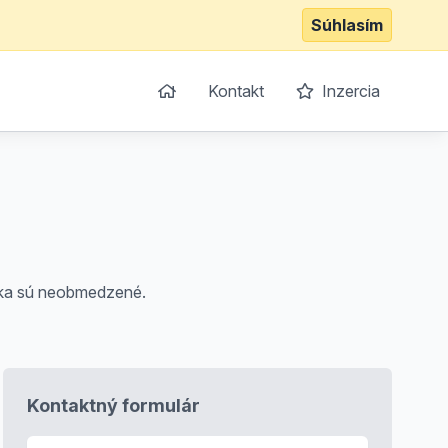
Súhlasím
Kontakt
Inzercia
ítka sú neobmedzené.
Kontaktný formulár
E-mail
*