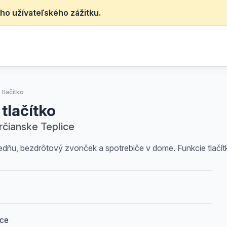
ho užívateľského zážitku.
tlačítko
tlačítko
určianske Teplice
redňu, bezdrôtový zvonček a spotrebiče v dome. Funkcie tlač
ice