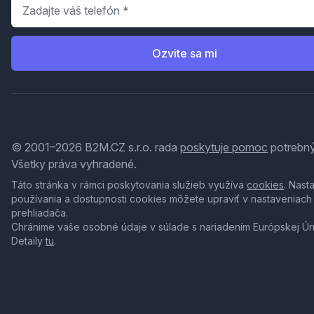
Telefón
*
Ozvite sa mi
© 2001–2026 B2M.CZ s.r.o. rada
poskytuje pomoc
potrebný
Všetky práva vyhradené.
Táto stránka v rámci poskytovania služieb využíva
cookies
. Nast
používania a dostupnosti cookies môžete upraviť v nastaveniach
prehliadača.
Chránime vaše osobné údaje v súlade s nariadením Európskej Ú
Detaily
tu
.