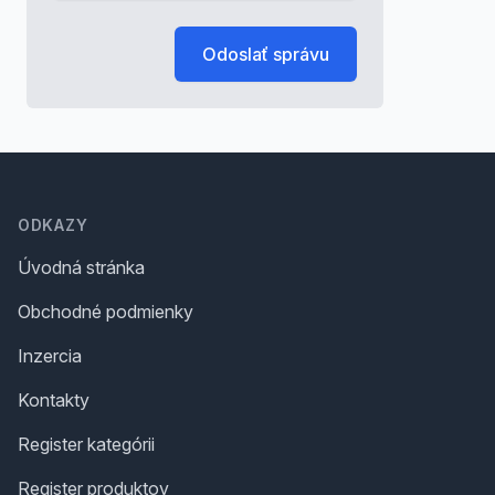
Odoslať správu
Footer
ODKAZY
Úvodná stránka
Obchodné podmienky
Inzercia
Kontakty
Register kategórii
Register produktov