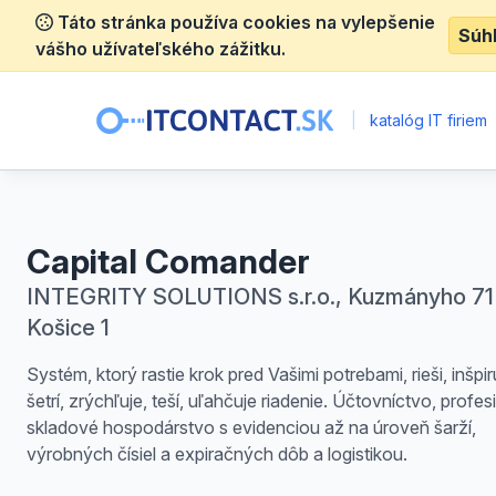
Táto stránka používa cookies na vylepšenie
Súh
vášho užívateľského zážitku.
|
katalóg IT firiem
Capital Comander
INTEGRITY SOLUTIONS s.r.o., Kuzmányho 71 
Košice 1
Systém, ktorý rastie krok pred Vašimi potrebami, rieši, inšpir
šetrí, zrýchľuje, teší, uľahčuje riadenie. Účtovníctvo, profe
skladové hospodárstvo s evidenciou až na úroveň šarží,
výrobných čísiel a expiračných dôb a logistikou.