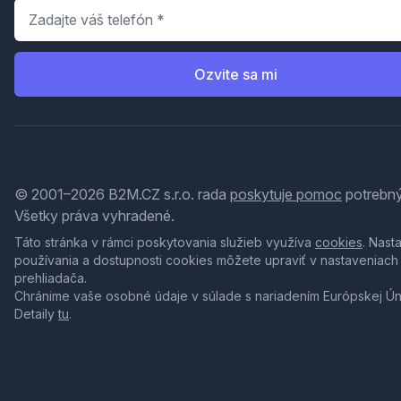
Telefón
*
Ozvite sa mi
© 2001–2026 B2M.CZ s.r.o. rada
poskytuje pomoc
potrebný
Všetky práva vyhradené.
Táto stránka v rámci poskytovania služieb využíva
cookies
. Nast
používania a dostupnosti cookies môžete upraviť v nastaveniach
prehliadača.
Chránime vaše osobné údaje v súlade s nariadením Európskej Ú
Detaily
tu
.