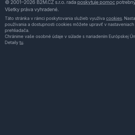
© 2001–2026 B2M.CZ s.r.o. rada
poskytuje pomoc
potrebný
Všetky práva vyhradené.
Táto stránka v rámci poskytovania služieb využíva
cookies
. Nast
používania a dostupnosti cookies môžete upraviť v nastaveniach
prehliadača.
Chránime vaše osobné údaje v súlade s nariadením Európskej Ú
Detaily
tu
.