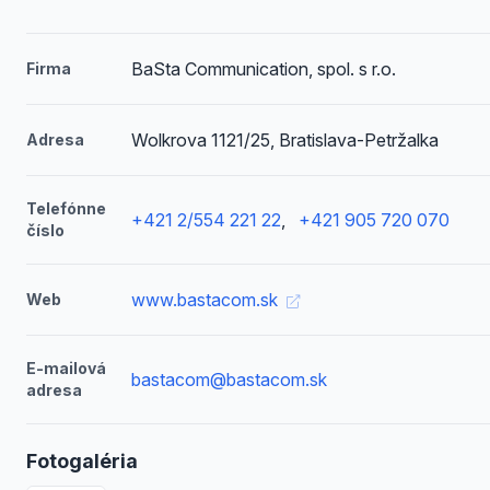
BaSta Communication, spol. s r.o.
Firma
Wolkrova 1121/25, Bratislava-Petržalka
Adresa
Telefónne
+421 2/554 221 22
,
+421 905 720 070
číslo
www.bastacom.sk
Web
E-mailová
bastacom@bastacom.sk
adresa
Fotogaléria