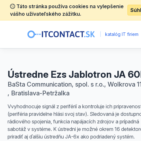
Táto stránka používa cookies na vylepšenie
Súh
vášho užívateľského zážitku.
|
katalóg IT firiem
Ústredne Ezs Jablotron JA 6
BaSta Communication, spol. s r.o., Wolkrova 1
, Bratislava-Petržalka
Vvyhodnocuje signál z periférií a kontroluje ich pripravenos
(periféria pravidelne hlási svoj stav). Sledovaná je dostupn
rádiového spojenia, funkcia napájacích zdrojov a prípadná
sabotáž v systéme. K ústredni je možné okrem 16 detekto
priradiť aj ďalšiu ústredňu JA-6x ako podriadený systém.