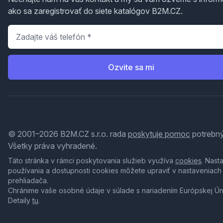
ako sa zaregistrovať do siete katalógov B2M.CZ.
Telefón
*
Ozvite sa mi
© 2001–2026 B2M.CZ s.r.o. rada
poskytuje pomoc
potrebný
Všetky práva vyhradené.
Táto stránka v rámci poskytovania služieb využíva
cookies
. Nast
používania a dostupnosti cookies môžete upraviť v nastaveniach
prehliadača.
Chránime vaše osobné údaje v súlade s nariadením Európskej Ú
Detaily
tu
.