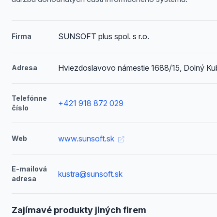
SUNSOFT plus spol. s r.o.
Firma
Hviezdoslavovo námestie 1688/15, Dolný Ku
Adresa
Telefónne
+421 918 872 029
číslo
www.sunsoft.sk
Web
E-mailová
kustra@sunsoft.sk
adresa
Zajímavé produkty jiných firem