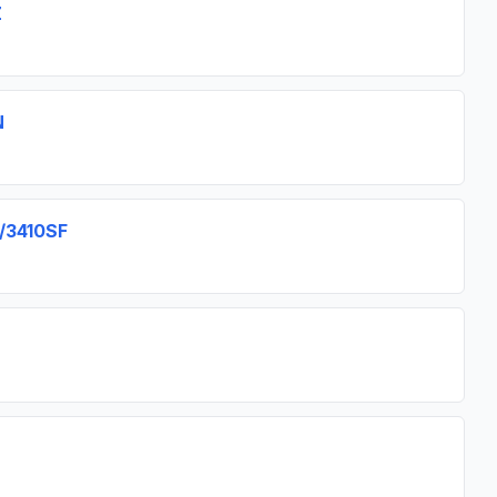
Z
N
/3410SF