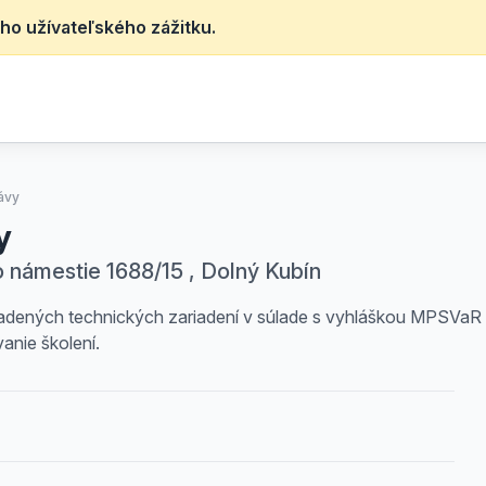
ho užívateľského zážitku.
ávy
y
 námestie 1688/15 , Dolný Kubín
dených technických zariadení v súlade s vyhláškou MPSVaR č
anie školení.