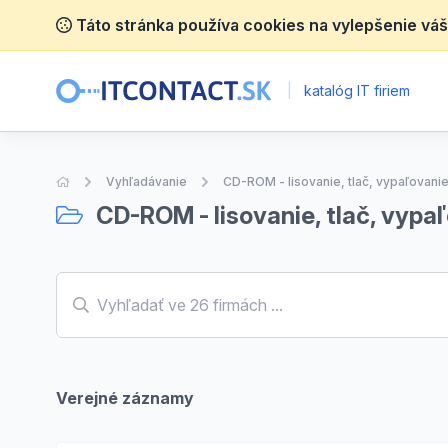
Táto stránka používa cookies na vylepšenie váš
|
katalóg IT firiem
Úvodná stránka
Vyhľadávanie
CD-ROM - lisovanie, tlač, vypaľovani
CD-ROM - lisovanie, tlač, vypa
Verejné záznamy