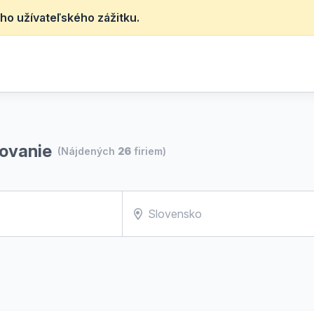
ho užívateľského zážitku.
e
ľovanie
(Nájdených
26
firiem)